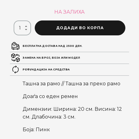
price
price
НА ЗАЛИХА
was:
is:
ДОДАДИ ВО КОРПА
1.390 ден.
970 ден.
БЕСПЛАТНА ДОСТАВА НАД 2500 ДЕН.
ЗАМЕНА НА БРОЈ, БОЈА ИЛИ МОДЕЛ
РЕФУНДАЦИЈА НА СРЕДСТВА
Ташна за рамо // Ташна за преко рамо
Доаѓа со еден ремен
Димензии: Ширина: 20 см. Висина: 12
см. Длабочина: 3 см.
Боја: Пинк