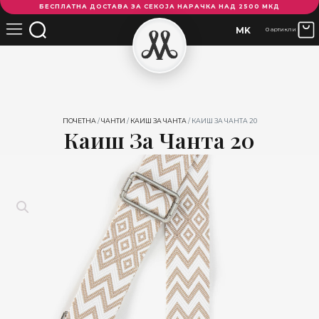
БЕСПЛАТНА ДОСТАВА ЗА СЕКОЈА НАРАЧКА НАД 2500 МКД
за
чанта
MK
0 артикли
20
количина
ПОЧЕТНА
/
ЧАНТИ
/
КАИШ ЗА ЧАНТА
/ КАИШ ЗА ЧАНТА 20
Каиш За Чанта 20