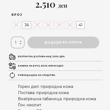
Original
Current
2.510
ден
price
price
БРОЈ
was:
is:
35
36
37
38
39
40
41
3.590 ден.
2.510 ден.
ДОДАДИ ВО КОРПА
БЕСПЛАТНА ДОСТАВА НАД 2500 ДЕН.
ЗАМЕНА НА БРОЈ, БОЈА ИЛИ МОДЕЛ
РЕФУНДАЦИЈА НА СРЕДСТВА
Горен дел: природна кожа
Постава: природна кожа
Внатрешна табаница: природна кожа
Ѓон: неолит