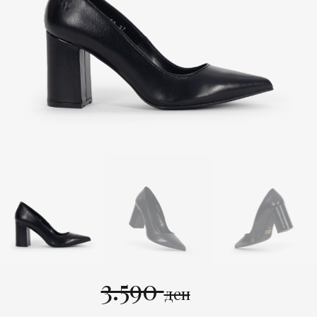
3.590
ден