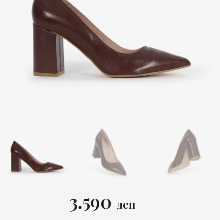
3.590
ден