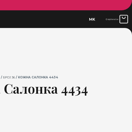
MK
0 артикли
/
БРОЈ 36
/ КОЖНА САЛОНКА 4434
 Салонка 4434
Current