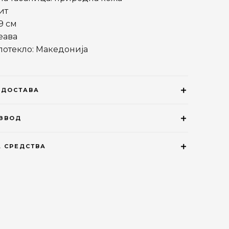
ит
9 см
еава
 потекло: Македонија
 ДОСТАВА
ИЗВОД
 СРЕДСТВА