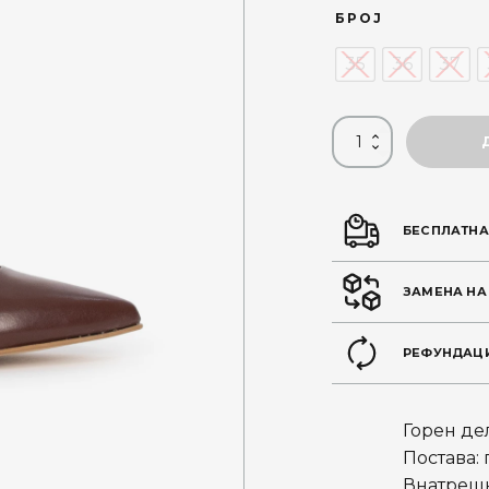
price
БРОЈ
was:
i
35
36
37
3.590 ден
БЕСПЛАТНА
ЗАМЕНА НА
РЕФУНДАЦИ
Горен де
Постава:
Внатрешн