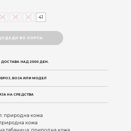
price
s:
38
39
40
41
.
2.510 ден.
ДОДАДИ ВО КОРПА
 ДОСТАВА НАД 2500 ДЕН.
 БРОЈ, БОЈА ИЛИ МОДЕЛ
ЈА НА СРЕДСТВА
л: природна кожа
 природна кожа
а табаница: природна кожа