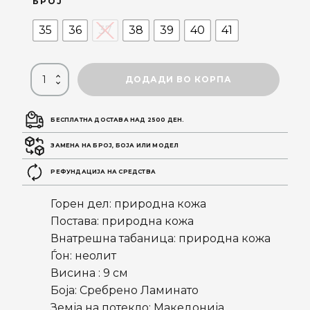
БРОЈ
35
36
37
38
39
40
41
ДОДАДИ ВО КОРПА
БЕСПЛАТНА ДОСТАВА НАД 2500 ДЕН.
ЗАМЕНА НА БРОЈ, БОЈА ИЛИ МОДЕЛ
РЕФУНДАЦИЈА НА СРЕДСТВА
Горен дел: природна кожа
Постава: природна кожа
Внатрешна табаница: природна кожа
Ѓон: неолит
Висина : 9 см
Боја: Сребрено Ламинато
Земја на потекло: Македонија