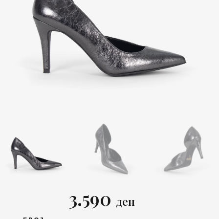
3.590
ден