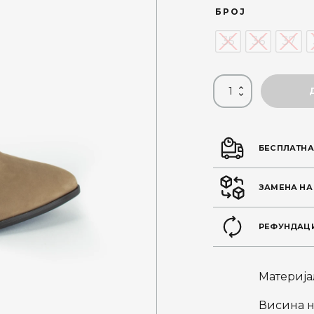
price
БРОЈ
was:
35
36
37
4.690 де
БЕСПЛАТНА
ЗАМЕНА НА
РЕФУНДАЦИ
Материја
Висина на