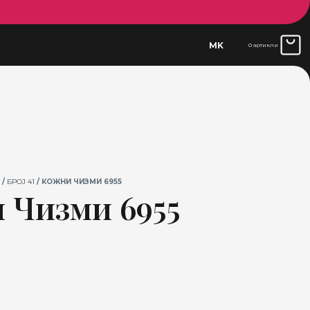
MK
0 артикли
/
БРОЈ 41
/ КОЖНИ ЧИЗМИ 6955
 Чизми 6955
Current