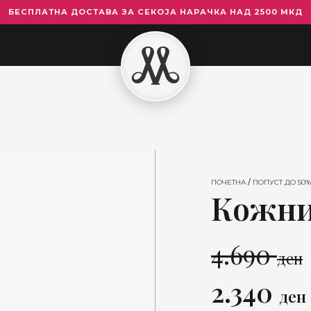
БЕСПЛАТНА ДОСТАВА ЗА СЕКОЈА НАРАЧКА НАД 2500 МКД
Кожни
Чизми
6955
количина
ПОЧЕТНА
/
ПОПУСТ ДО 50%
Кожни
4.690
ден
Original
2.340
ден