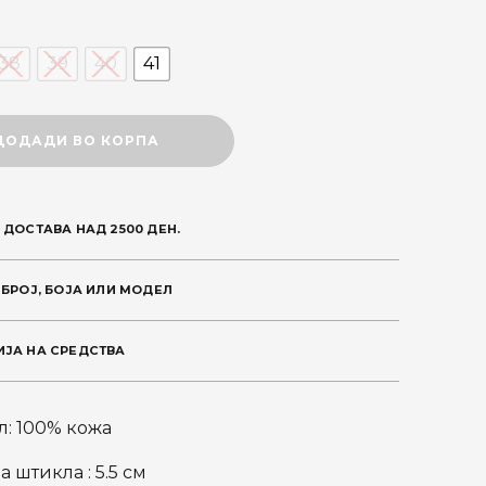
price
is:
38
39
40
41
н.
2.340 ден.
ДОДАДИ ВО КОРПА
 ДОСТАВА НАД 2500 ДЕН.
 БРОЈ, БОЈА ИЛИ МОДЕЛ
ЈА НА СРЕДСТВА
л: 100% кожа
 штикла : 5.5 см