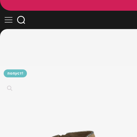
попуст!