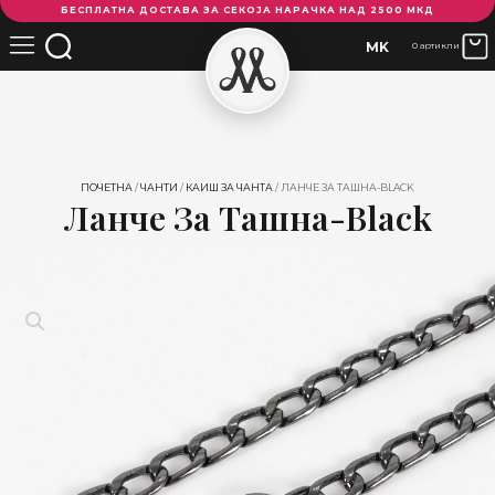
БЕСПЛАТНА ДОСТАВА ЗА СЕКОЈА НАРАЧКА НАД 2500 МКД
за
ташна-
MK
0 артикли
Black
количина
ПОЧЕТНА
/
ЧАНТИ
/
КАИШ ЗА ЧАНТА
/ ЛАНЧЕ ЗА ТАШНА-BLACK
Ланче За Ташна-Black