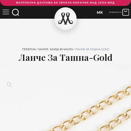
БЕСПЛАТНА ДОСТАВА ЗА СЕКОЈА НАРАЧКА НАД 2500 МКД
за
ташна-
MK
0 артикли
Gold
количина
ПОЧЕТНА
/
ЧАНТИ
/
КАИШ ЗА ЧАНТА
/ ЛАНЧЕ ЗА ТАШНА-GOLD
Ланче За Ташна-Gold